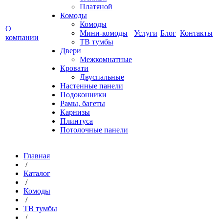
Платяной
Комоды
Комоды
О
Мини-комоды
Услуги
Блог
Контакты
компании
ТВ тумбы
Двери
Межкомнатные
Кровати
Двуспальные
Настенные панели
Подоконники
Рамы, багеты
Карнизы
Плинтуса
Потолочные панели
Главная
/
Каталог
/
Комоды
/
ТВ тумбы
/