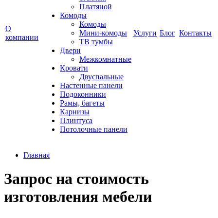
Платяной
Комоды
Комоды
О
Мини-комоды
Услуги
Блог
Контакты
компании
ТВ тумбы
Двери
Межкомнатные
Кровати
Двуспальные
Настенные панели
Подоконники
Рамы, багеты
Карнизы
Плинтуса
Потолочные панели
Главная
Запрос на стоимость
изготовления мебели