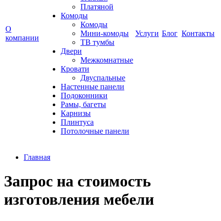
Платяной
Комоды
Комоды
О
Мини-комоды
Услуги
Блог
Контакты
компании
ТВ тумбы
Двери
Межкомнатные
Кровати
Двуспальные
Настенные панели
Подоконники
Рамы, багеты
Карнизы
Плинтуса
Потолочные панели
Главная
Запрос на стоимость
изготовления мебели